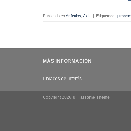
Publicado en
Artículos
,
Axis
|
Etiquetado
quiroprax
MÁS INFORMACIÓN
Enlaces de Interés
Copyright 2026 ©
Flatsome Theme